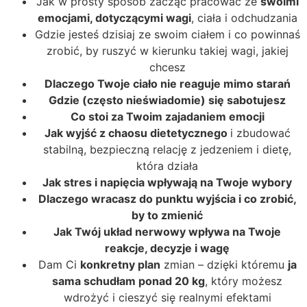
Jak w prosty sposób zacząć pracować ze
swoimi
emocjami, dotyczącymi wagi
, ciała i odchudzania
Gdzie jesteś dzisiaj ze swoim ciałem i co powinnaś
zrobić, by ruszyć w kierunku takiej wagi, jakiej
chcesz
Dlaczego Twoje ciało nie reaguje mimo starań
Gdzie (często nieświadomie) się sabotujesz
Co stoi za Twoim zajadaniem emocji
Jak wyjść z chaosu dietetycznego
i zbudować
stabilną, bezpieczną relację z jedzeniem i dietę,
która działa
Jak stres i napięcia wpływają na Twoje wybory
Dlaczego wracasz do punktu wyjścia i co zrobić,
by to zmienić
Jak Twój układ nerwowy wpływa na Twoje
reakcje, decyzje i wagę
Dam Ci
konkretny plan
zmian – dzięki któremu
ja
sama schudłam ponad 20 kg
, który możesz
wdrożyć i cieszyć się realnymi efektami