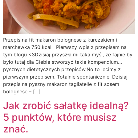
Przepis na fit makaron bolognese z kurczakiem i
marchewką 750 kcal Pierwszy wpis z przepisem na
tym blogu <3Dzisiaj przyszła mi taka myśl, że fajnie by
było tutaj dla Ciebie stworzyć takie kompendium…
pysznych dietetycznych przepisów.No to lecimy z
pierwszym przepisem. Totalnie spontanicznie. Dzisiaj
przepis na pyszny makaron tagliatelle z fit sosem
bolognese – […]
Jak zrobić sałatkę idealną?
5 punktów, które musisz
znać.