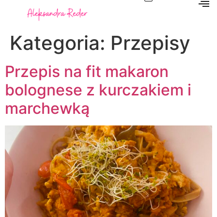
Kategoria:
Przepisy
Przepis na fit makaron
bolognese z kurczakiem i
marchewką