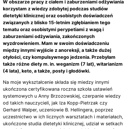
W obszarze pracy z ciałem i zaburzeniami odżywiania
korzystam z wiedzy zdobytej podczas studiów
dietetyki klinicznej oraz osobistych doświadczeń
związanych z blisko 15-letnim zgłębianiem tego
tematu oraz osobistymi perypetiami z wagą i
zaburzeniami odżywiania, zakończonych
wyzdrowieniem. Mam w swoim doświadczeniu
między innymi wyjście z anoreksji, a także dużej
otyłości, czy kompulsywnego jedzenia. Przebyłam
także różne diety m. in. weganizm (7 lat), witarianizm
(4 lata), keto, a także, posty i głodówki.
Na moje wykształcenie składa się miedzy innymi
ukończona certyfikowana roczna szkoła ustawień
systemowych u Anny Brzozowskiej, czerpanie wiedzy
od takich nauczycieli, jak Iza Kopp-Pietrzak czy
Gerhard Walper, uczeniowie B. Hellingera, poprzez
uczestnictwo w ich licznych warsztatach i materiałach,
ukończone studia dietetyki klinicznej, udział w setkach