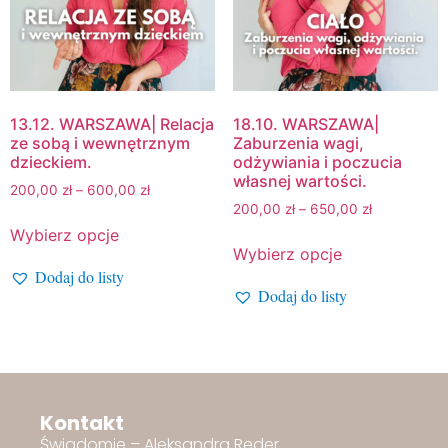
13.12. WARSZAWA| Relacja
18.10. WARSZAWA|
ze sobą i wewnętrznym
Zaburzenia wagi,
dzieckiem.
odżywiania i poczucia
własnej wartości.
200,00
zł
–
600,00
zł
200,00
zł
–
650,00
zł
Wybierz opcje
Wybierz opcje
Dodaj do listy
Dodaj do listy
Kontakt
Świadomie – Aleksandra Reder