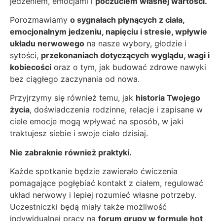
jedzeniem, emocjami i
poczuciem własnej wartości.
Porozmawiamy
o sygnałach płynących z ciała,
emocjonalnym jedzeniu, napięciu i stresie, wpływie
układu nerwowego
na nasze wybory, głodzie i
sytości,
przekonaniach dotyczących wyglądu, wagi i
kobiecości
oraz o tym, jak budować zdrowe nawyki
bez ciągłego zaczynania od nowa.
Przyjrzymy się również temu, jak
historia Twojego
życia
, doświadczenia rodzinne, relacje i zapisane w
ciele emocje mogą wpływać na sposób, w jaki
traktujesz siebie i swoje ciało dzisiaj.
Nie zabraknie również praktyki.
Każde spotkanie będzie zawierało ćwiczenia
pomagające pogłębiać kontakt z ciałem, regulować
układ nerwowy i lepiej rozumieć własne potrzeby.
Uczestniczki będą miały także możliwość
indywidualnej pracy na
forum grupy w formule hot