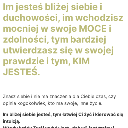
Im jesteś bliżej siebie i
duchowości, im wchodzisz
mocniej w swoje MOCE i
zdolności, tym bardziej
utwierdzasz się w swojej
prawdzie i tym, KIM
JESTEŚ.
Znasz siebie i nie ma znaczenia dla Ciebie czas, czy
opinia kogokolwiek, kto ma swoje, inne życie.
Im bliżej siebie jesteś, tym łatwiej Ci żyć i kierować się
intuicją.
Wtedy każdy Twój wybór jest „dobry”, jest trafny i